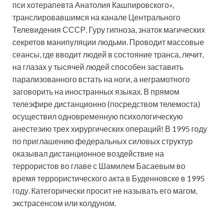
пси хотерапевта Анатолия Кашпировского»,
транслировавшимся на канале Центрального
Телевидения СССР. Гуру гипноза, знаток магических
секретов манипуляции людьми. Проводит массовые
сеансы, где вводит людей в состояние транса, лечит,
на глазах у тысячей людей способен заставить
парализованного встать на ноги, а неграмотного
заговорить на иностранных языках. В прямом
телеэфире дистанционно (посредством телемоста)
осуществил одновременную психологическую
анестезию трех хирургических операций! В 1995 году
по приглашению федеральных силовых структур
оказывал дистанционное воздействие на
террористов во главе с Шамилем Басаевым во
время террористического акта в Буденновске в 1995
году. Категорически просит не называть его магом,
экстрасенсом или колдуном.