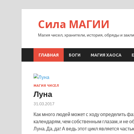
Сила МАГИИ
Магия чисел, хранители, история, обряды и закл
ГЛАВНАЯ
БОГИ
МАГИЯ ХАОСА
МАГИЯ ЧИСЕЛ
Луна
31.03.2017
Как много людей может с ходу определить ф
календарям, чем собственным глазам, и не о
Луна. Да, да! А ведь этот цикл является част