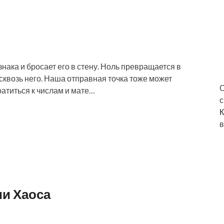
нака и бросает его в стену. Ноль превращается в
т сквозь него. Наша отправная точка тоже может
О
ратиться к числам и мате…
с
К
в
и Хаоса