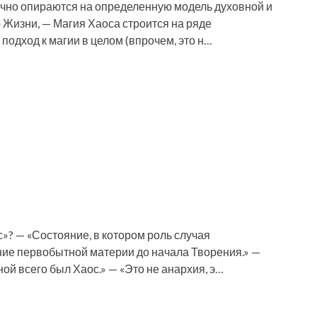
бычно опираются на определенную модель духовной и
 Жизни, — Магия Хаоса строится на ряде
одход к магии в целом (впрочем, это н…
с»? — «Состояние, в котором роль случая
ие первобытной материи до начала Творения.» —
й всего был Хаос.» — «Это не анархия, э…