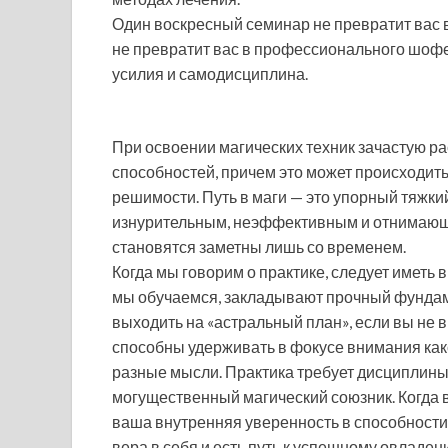
Один воскресный семинар не превратит вас 
не превратит вас в профессионального шофе
усилия и самодисциплина.
При освоении магических техник зачастую 
способностей, причем это может происходить т
решимости. Путь в маги — это упорный тяжки
изнурительным, неэффективным и отнимающим
становятся заметны лишь со временем.
Когда мы говорим о практике, следует иметь 
мы обучаемся, закладывают прочный фундам
выходить на «астральный план», если вы не в
способны удерживать в фокусе внимания како
разные мысли. Практика требует дисциплины
могущественный магический союзник. Когда в
ваша внутренняя уверенность в способности
вера в себя и есть путь к успешному овладен