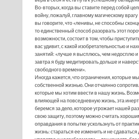
Во-вторых, когда вы ставите перед собой цел
войну, пожалуй, главному магическому врагу
вы говорите, что «ленивы, не способны сконц
то единственный способ разорвать этот пор
возможности, состоит в том, чтобы приступит
вас удивит, с какой изобретательностью и на
занятий: «лучше я высплюсь, чем недосплю и
завтра я буду медитировать дольше и наверс
свободного времени».
Иногда кажется, что ограничения, которые м
собственной жизнью. Они отчаянно сопроти
которые мы хотим ввести в нашу жизнь. Возм
влияющей на повседневную жизнь, эта инертн
беремся за дело, которое угрожает нашей ра
свою защиту, поэтому можно считать хорошим
оправдания в попытке ускользнуть от практи
жизнь: стараться ее изменить и не сдаваться 