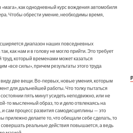
в «мага», как однодневный курс вождения автомобиля
ра. Чтобы обрести умение, необходимы время,
расширяется диапазон наших повседневных
ак, как нам и в голову не могло прийти. Это требует
й труд, который временами может казаться
 «все силы», причем результаты этого труда
в виду две вещи. Во-первых, новые умения, которым
ент для дальнейшей работы. Что толку пытаться
 состоянии пять минут усидеть неподвижно, или не
й-то мысленный образ, то и дело отвлекаясь на
, и сам процесс развития самодисциплины — это
ы прилежно делаете то, что обещали себе сделать, то
 совершать реальные действия повышается, а ведь
ию магией.