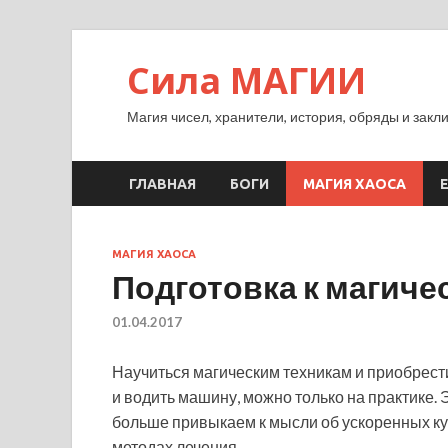
Сила МАГИИ
Магия чисел, хранители, история, обряды и закл
ГЛАВНАЯ
БОГИ
МАГИЯ ХАОСА
МАГИЯ ХАОСА
Подготовка к магиче
01.04.2017
Научиться магическим техникам и приобрести 
и водить машину, можно только на практике. 
больше привыкаем к мысли об ускоренных к
методах лечения.