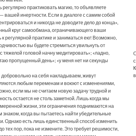
ь регулярно практиковать магию, то объявляете
 — вашей инертности. Если в диалоге с самим собой
ентрироваться и никогда не доводите дело до конца»,
очный круг самообмана, ограничивающего ваши
ь к регулярной практике и заниматься ею! Возможно,
ходчивостью вы будете стремиться увильнуть от
 с тяжелой головой начну медитировать»; «ладно,
О
таю пропущенный день»; «у меня нет ни секунды
с
К
в
ы добровольно на себя накладываем, живут
вляются любым переменам и воюют с изменениями,
ожно, если мы не считаем новую задачу трудной и
ость остается не столь заметной. Лишь когда мы
змеренной жизни, эти ограничения поднимаются на
 знаком, когда вы пытаетесь найти убедительные
ки. Однако есть лишь единственный способ изменить
до тех пор, пока не измените. Это требует решимости,