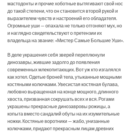
мастодонты и прочие хоботные вытягивают свой нос
до такой степени, что он становится второй рукой и
выразителем чувств и настроений его обладателя.
Огромные уши — опахала не только отгоняют мух, но
и наглядно свидетельствуют о претензии их
владельца на звание: «Мистер Самые Большие Уши».
В деле украшения себя зверей переплюнули
динозавры, жившие задолго до появления
современных млекопитающих. Вот уж кто изгалялся
как хотел. Одетые броней тела, утыканные мощными
костяными колючками. Увесистая костяная булава,
любовно выращенная на конце мощного, длинного
хвоста, призванная сокрушать всех и вся. Рогами
украшены прекрасные динозавровы рожицы, а
копыта вместо сандалий обуты на их изумительные
ножки. Костяные воротники — жабо, унизанные
колючками, придают прекрасным лицам древних