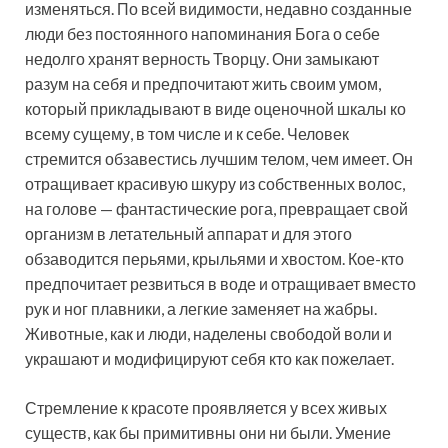
изменяться. По всей видимости, недавно созданные
люди без постоянного напоминания Бога о себе
недолго хранят верность Творцу. Они замыкают
разум на себя и предпочитают жить своим умом,
который прикладывают в виде оценочной шкалы ко
всему сущему, в том числе и к себе. Человек
стремится обзавестись лучшим телом, чем имеет. Он
отращивает красивую шкуру из собственных волос,
на голове — фантастические рога, превращает свой
организм в летательный аппарат и для этого
обзаводится перьями, крыльями и хвостом. Кое-кто
предпочитает резвиться в воде и отращивает вместо
рук и ног плавники, а легкие заменяет на жабры.
Животные, как и люди, наделены свободой воли и
украшают и модифицируют себя кто как пожелает.
Стремление к красоте проявляется у всех живых
существ, как бы примитивны они ни были. Умение