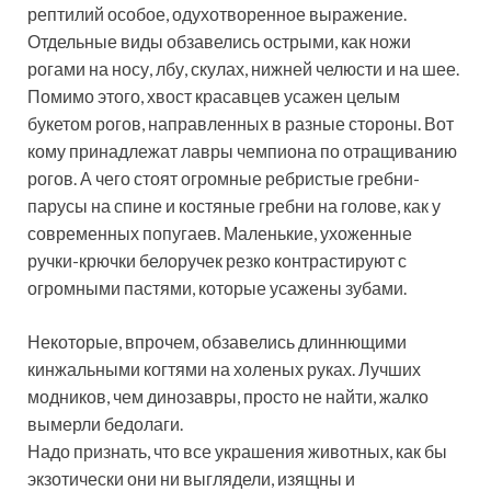
рептилий особое, одухотворенное выражение.
Отдельные виды обзавелись острыми, как ножи
рогами на носу, лбу, скулах, нижней челюсти и на шее.
Помимо этого, хвост красавцев усажен целым
букетом рогов, направленных в разные стороны. Вот
кому принадлежат лавры чемпиона по отращиванию
рогов. А чего стоят огромные ребристые гребни-
парусы на спине и костяные гребни на голове, как у
современных попугаев. Маленькие, ухоженные
ручки-крючки белоручек резко контрастируют с
огромными пастями, которые усажены зубами.
Некоторые, впрочем, обзавелись длиннющими
кинжальными когтями на холеных руках. Лучших
модников, чем динозавры, просто не найти, жалко
вымерли бедолаги.
Надо признать, что все украшения животных, как бы
экзотически они ни выглядели, изящны и