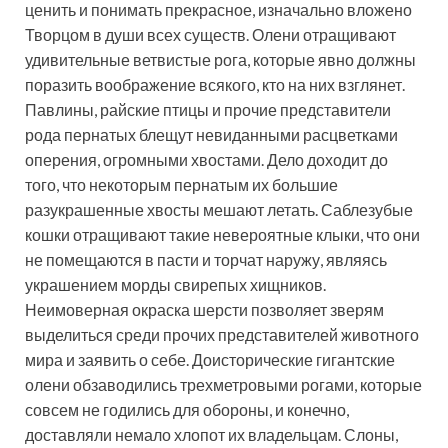
ценить и понимать прекрасное, изначально вложено
Творцом в души всех существ. Олени отращивают
удивительные ветвистые рога, которые явно должны
поразить воображение всякого, кто на них взглянет.
Павлины, райские птицы и прочие представители
рода пернатых блещут невиданными расцветками
оперения, огромными хвостами. Дело доходит до
того, что некоторым пернатым их большие
разукрашенные хвосты мешают летать. Саблезубые
кошки отращивают такие невероятные клыки, что они
не помещаются в пасти и торчат наружу, являясь
украшением морды свирепых хищников.
Неимоверная окраска шерсти позволяет зверям
выделиться среди прочих представителей животного
мира и заявить о себе. Доисторические гигантские
олени обзаводились трехметровыми рогами, которые
совсем не годились для обороны, и конечно,
доставляли немало хлопот их владельцам. Слоны,